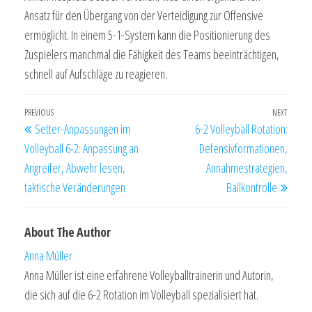
Ansatz für den Übergang von der Verteidigung zur Offensive
ermöglicht. In einem 5-1-System kann die Positionierung des
Zuspielers manchmal die Fähigkeit des Teams beeinträchtigen,
schnell auf Aufschläge zu reagieren.
Post
Previous
PREVIOUS
NEXT
Next
Setter-Anpassungen im
6-2 Volleyball Rotation:
navigation
Post
Post
Volleyball 6-2: Anpassung an
Defensivformationen,
Angreifer, Abwehr lesen,
Annahmestrategien,
taktische Veränderungen
Ballkontrolle
About The Author
Anna Müller
Anna Müller ist eine erfahrene Volleyballtrainerin und Autorin,
die sich auf die 6-2 Rotation im Volleyball spezialisiert hat.