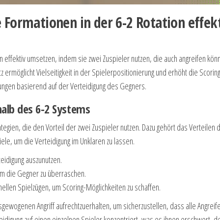
Formationen in der 6-2 Rotation effek
 effektiv umsetzen, indem sie zwei Zuspieler nutzen, die auch angreifen kön
ermöglicht Vielseitigkeit in der Spielerpositionierung und erhöht die Scorin
ungen basierend auf der Verteidigung des Gegners.
halb des 6-2 Systems
ategien, die den Vorteil der zwei Zuspieler nutzen. Dazu gehört das Verteilen 
ele, um die Verteidigung im Unklaren zu lassen.
teidigung auszunutzen.
 um die Gegner zu überraschen.
ellen Spielzügen, um Scoring-Möglichkeiten zu schaffen.
usgewogenen Angriff aufrechtzuerhalten, um sicherzustellen, dass alle Angreif
eidigung auf einen einzelnen Spieler konzentriert, was es ihnen erschwert, d