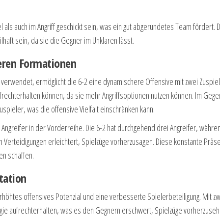
l als auch im Angriff geschickt sein, was ein gut abgerundetes Team fördert. 
haft sein, da sie die Gegner im Unklaren lässt.
eren Formationen
r verwendet, ermöglicht die 6-2 eine dynamischere Offensive mit zwei Zuspiel
rechterhalten können, da sie mehr Angriffsoptionen nutzen können. Im Gege
Zuspieler, was die offensive Vielfalt einschränken kann.
r Angreifer in der Vorderreihe. Die 6-2 hat durchgehend drei Angreifer, währe
Verteidigungen erleichtert, Spielzüge vorherzusagen. Diese konstante Präs
en schaffen.
tation
erhöhtes offensives Potenzial und eine verbesserte Spielerbeteiligung. Mit z
egie aufrechterhalten, was es den Gegnern erschwert, Spielzüge vorherzuseh