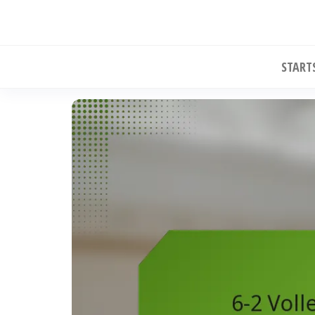
Skip
to
the
START
content