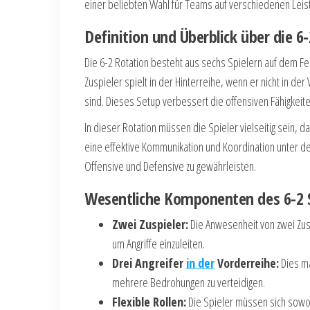
einer beliebten Wahl für Teams auf verschiedenen Leis
Definition und Überblick über die 6
Die 6-2 Rotation besteht aus sechs Spielern auf dem Fe
Zuspieler spielt in der Hinterreihe, wenn er nicht in de
sind. Dieses Setup verbessert die offensiven Fähigkeite
In dieser Rotation müssen die Spieler vielseitig sein, da
eine effektive Kommunikation und Koordination unter 
Offensive und Defensive zu gewährleisten.
Wesentliche Komponenten des 6-2
Zwei Zuspieler:
Die Anwesenheit von zwei Zusp
um Angriffe einzuleiten.
Drei Angreifer
in der
Vorderreihe:
Dies ma
mehrere Bedrohungen zu verteidigen.
Flexible Rollen:
Die Spieler müssen sich sowoh