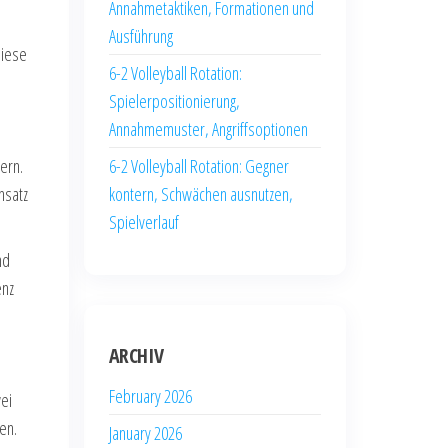
Annahmetaktiken, Formationen und
Ausführung
Diese
6-2 Volleyball Rotation:
Spielerpositionierung,
Annahmemuster, Angriffsoptionen
ern.
6-2 Volleyball Rotation: Gegner
nsatz
kontern, Schwächen ausnutzen,
Spielverlauf
nd
enz
ARCHIV
February 2026
wei
en.
January 2026