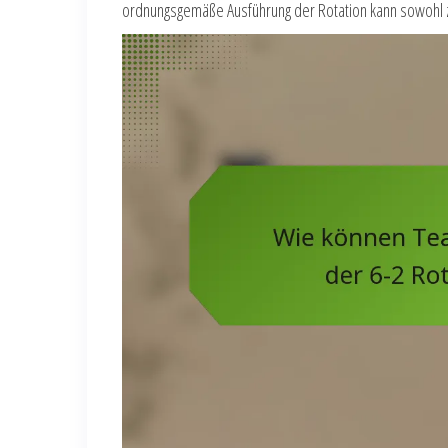
ordnungsgemäße Ausführung der Rotation kann sowohl zu