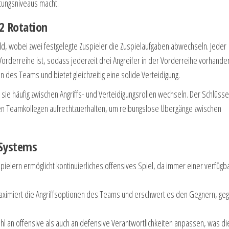
tungsniveaus macht.
-2 Rotation
ld, wobei zwei festgelegte Zuspieler die Zuspielaufgaben abwechseln. Jeder
r Vorderreihe ist, sodass jederzeit drei Angreifer in der Vorderreihe vorhande
n des Teams und bietet gleichzeitig eine solide Verteidigung.
 sie häufig zwischen Angriffs- und Verteidigungsrollen wechseln. Der Schlüssel
den Teamkollegen aufrechtzuerhalten, um reibungslose Übergänge zwischen
 Systems
ielern ermöglicht kontinuierliches offensives Spiel, da immer einer verfügbar
ximiert die Angriffsoptionen des Teams und erschwert es den Gegnern, ge
l an offensive als auch an defensive Verantwortlichkeiten anpassen, was di