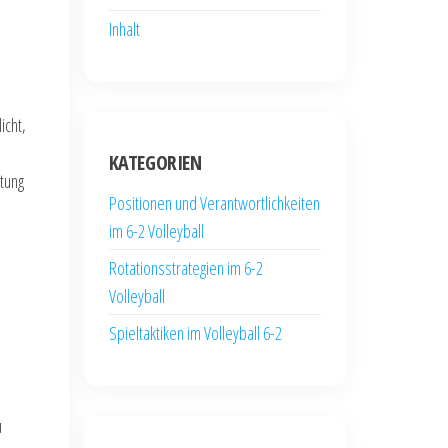
Inhalt
icht,
KATEGORIEN
tung
Positionen und Verantwortlichkeiten
im 6-2 Volleyball
Rotationsstrategien im 6-2
Volleyball
Spieltaktiken im Volleyball 6-2
u