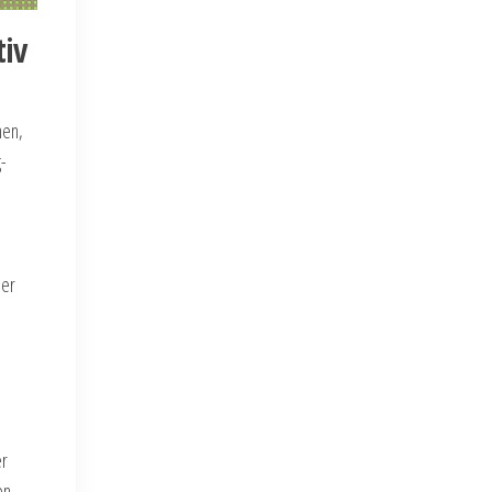
tiv
nen,
g-
der
er
en