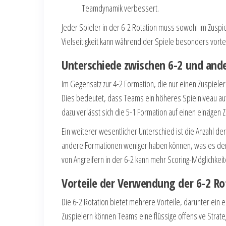
Teamdynamik verbessert.
Jeder Spieler in der 6-2 Rotation muss sowohl im Zuspie
Vielseitigkeit kann während der Spiele besonders vorteil
Unterschiede zwischen 6-2 und and
Im Gegensatz zur 4-2 Formation, die nur einen Zuspiele
Dies bedeutet, dass Teams ein höheres Spielniveau auf
dazu verlässt sich die 5-1 Formation auf einen einzigen 
Ein weiterer wesentlicher Unterschied ist die Anzahl de
andere Formationen weniger haben können, was es den 
von Angreifern in der 6-2 kann mehr Scoring-Möglichkeit
Vorteile der Verwendung der 6-2 Ro
Die 6-2 Rotation bietet mehrere Vorteile, darunter ein 
Zuspielern können Teams eine flüssige offensive Strat